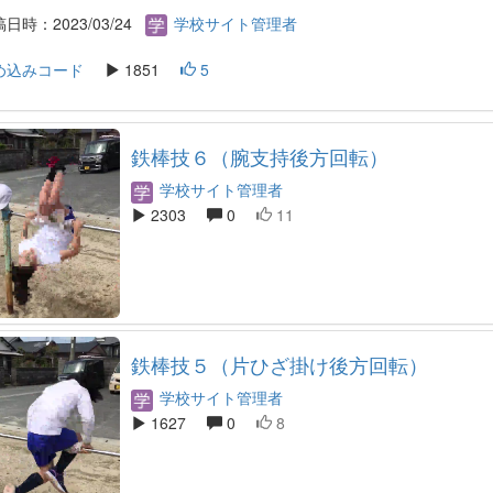
日時：2023/03/24
学校サイト管理者
め込みコード
1851
5
鉄棒技６（腕支持後方回転）
学校サイト管理者
2303
0
11
鉄棒技５（片ひざ掛け後方回転）
学校サイト管理者
1627
0
8