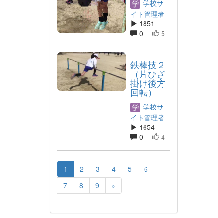
学校サ
イト管理者
1851
0
5
鉄棒技２
（片ひざ
掛け後方
回転）
学校サ
イト管理者
1654
0
4
1
2
3
4
5
6
7
8
9
»