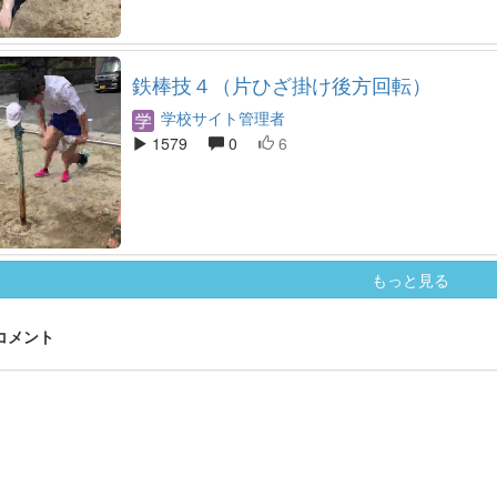
鉄棒技４（片ひざ掛け後方回転）
学校サイト管理者
1579
0
6
もっと見る
 コメント