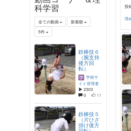
科学習
投稿
埋
全ての動画
新着順
5件
鉄棒技６
（腕支持
後方回
転）
学校サ
イト管理者
2303
0
11
鉄棒技５
（片ひざ
掛け後方
回転）