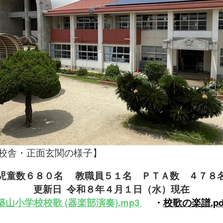
玄関の様子】
児童数６８０名
教職員５１名
ＰＴＡ数 ４７８
更新日 令和８年４月１
日（水）現在
築山小学校
校
歌 (器楽部演奏).mp3
・
校歌の
楽譜.pd