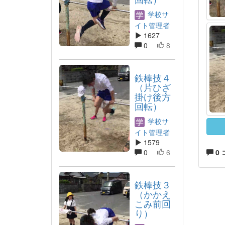
学校サ
イト管理者
1627
0
8
鉄棒技４
（片ひざ
掛け後方
回転）
学校サ
イト管理者
1579
0
6
0
鉄棒技３
（かかえ
こみ前回
り）