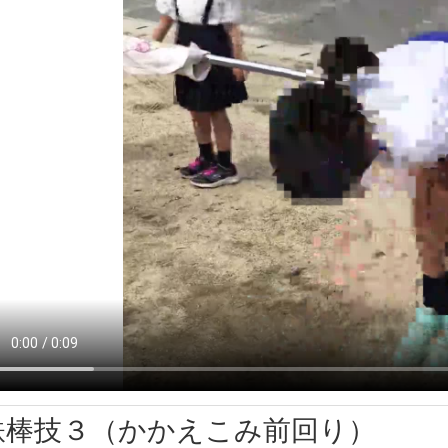
鉄棒技３（かかえこみ前回り）