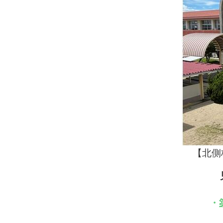
【北側校舎・正面
・