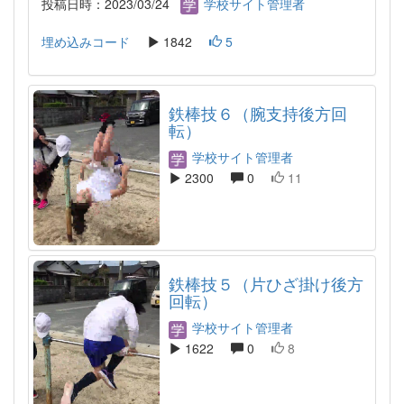
投稿日時：2023/03/24
学校サイト管理者
埋め込みコード
1842
5
鉄棒技６（腕支持後方回
転）
学校サイト管理者
2300
0
11
鉄棒技５（片ひざ掛け後方
回転）
学校サイト管理者
1622
0
8