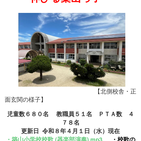
【北側校舎・正
面玄関の様子】
児童数６８０名
教職員５１名
ＰＴＡ数 ４
７８名
更新日 令和８年４月１
日（水）現在
・
築山小学校
校
歌 (器楽部演奏).mp3
・
校歌の