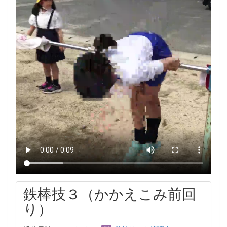
鉄棒技３（かかえこみ前回
り）