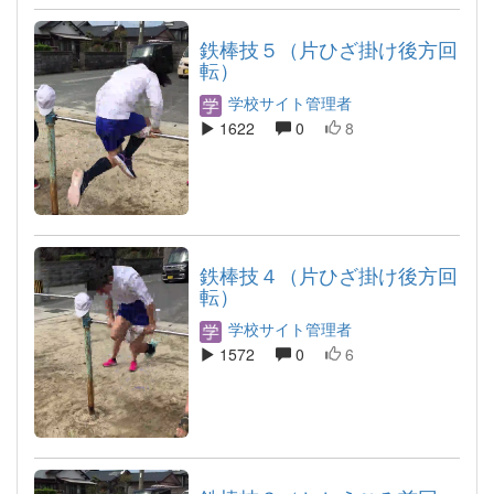
鉄棒技５（片ひざ掛け後方回
転）
学校サイト管理者
1622
0
8
鉄棒技４（片ひざ掛け後方回
転）
学校サイト管理者
1572
0
6