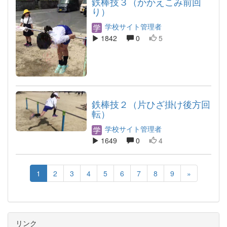
鉄棒技３（かかえこみ前回
り）
学校サイト管理者
1842
0
5
鉄棒技２（片ひざ掛け後方回
転）
学校サイト管理者
1649
0
4
1
2
3
4
5
6
7
8
9
»
リンク