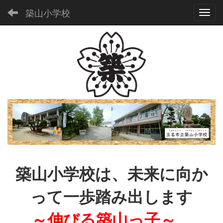
築山小学校
Toggl
築山小学校は、未来に向か
って一歩踏み出します
～伸びる築山っ子～