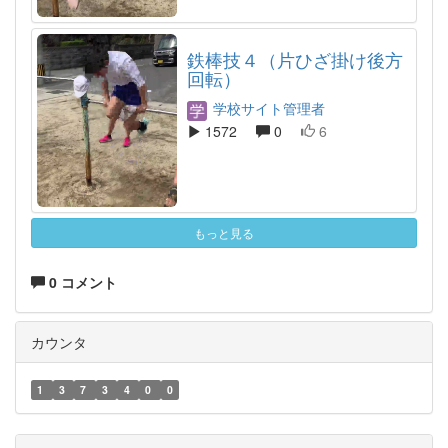
鉄棒技４（片ひざ掛け後方
回転）
学校サイト管理者
1572
0
6
もっと見る
0 コメント
カウンタ
1
3
7
3
4
0
0