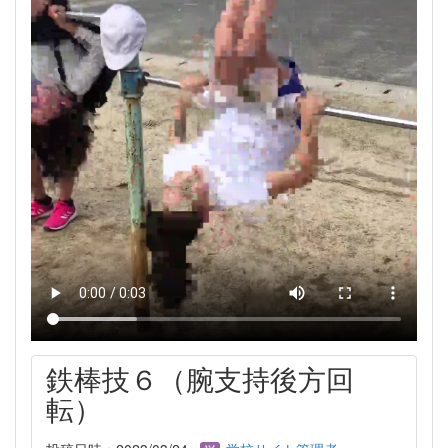
鉄棒技６（腕支持後方回
転）