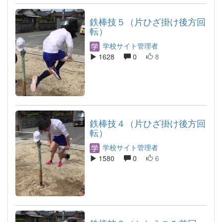
鉄棒技５（片ひざ掛け後方回
転）
学校サイト管理者
1628
0
8
鉄棒技４（片ひざ掛け後方回
転）
学校サイト管理者
1580
0
6