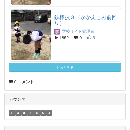
鉄棒技３（かかえこみ前回
り）
学校サイト管理者
1852
0
5
もっと見る
0 コメント
カウンタ
1
3
8
3
8
5
4