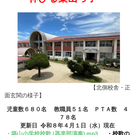
【北側校舎・正
面玄関の様子】
児童数６８０名
教職員５１名
ＰＴＡ数 ４
７８名
更新日 令和８年４月１
日（水）現在
・
築山小学校
校
歌 (器楽部演奏).mp3
・
校歌の