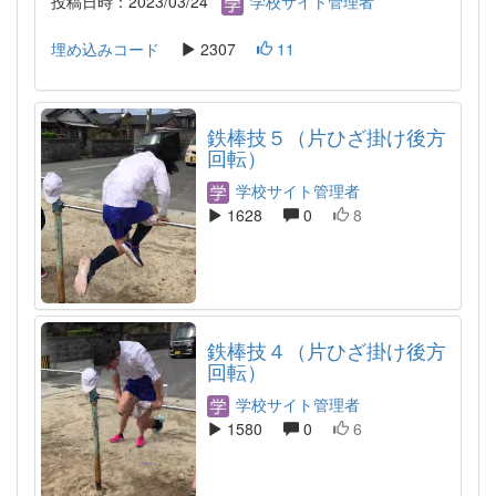
投稿日時：2023/03/24
学校サイト管理者
埋め込みコード
2307
11
鉄棒技５（片ひざ掛け後方
回転）
学校サイト管理者
1628
0
8
鉄棒技４（片ひざ掛け後方
回転）
学校サイト管理者
1580
0
6