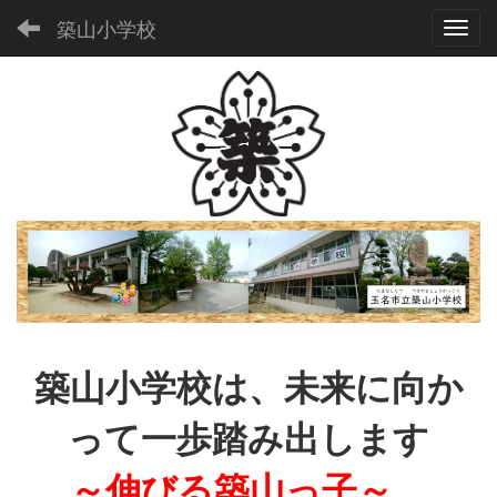
築山小学校
Toggl
築山小学校は、未来に向か
って一歩踏み出します
～伸びる築山っ子～