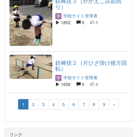
鉄棒技３（かかえこみ前回
り）
学校サイト管理者
1852
0
5
鉄棒技２（片ひざ掛け後方回
転）
学校サイト管理者
1656
0
4
1
2
3
4
5
6
7
8
9
»
リンク