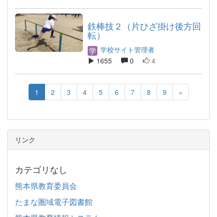
鉄棒技２（片ひざ掛け後方回
転）
学校サイト管理者
1655
0
4
1
2
3
4
5
6
7
8
9
»
リンク
カテゴリなし
熊本県教育委員会
たまな圏域電子図書館