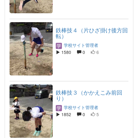
鉄棒技４（片ひざ掛け後方回
転）
学校サイト管理者
1580
0
6
鉄棒技３（かかえこみ前回
り）
学校サイト管理者
1852
0
5