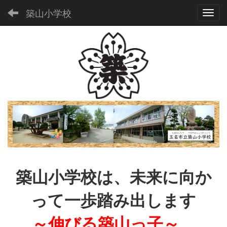
築山小学校
Toggl
築山小学校は、未来に向か
って一歩踏み出します
～伸びる築山っ子～