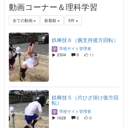
動画コーナー＆理科学習
全ての動画
新着順
5件
鉄棒技６（腕支持後方回転）
学校サイト管理者
2304
0
11
鉄棒技５（片ひざ掛け後方回
転）
学校サイト管理者
1628
0
8