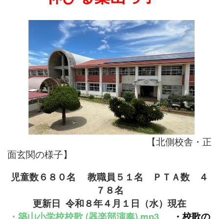
【北側校舎・正
面玄関の様子】
児童数６８０名
教職員５１名
ＰＴＡ数 ４
７８名
更新日 令和８年４月１
日（水）現在
・
築山小学校
校
歌 (器楽部演奏).mp3
・
校歌の