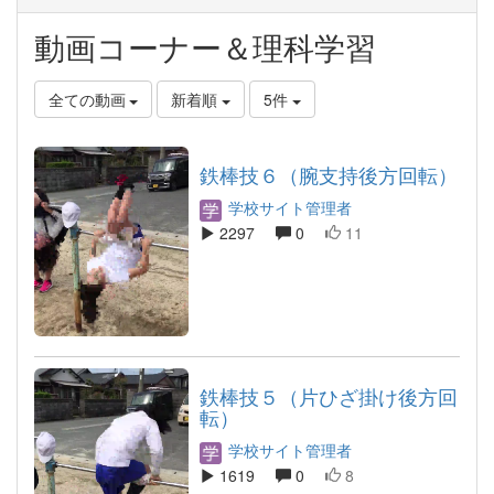
動画コーナー＆理科学習
全ての動画
新着順
5件
鉄棒技６（腕支持後方回転）
学校サイト管理者
2297
0
11
鉄棒技５（片ひざ掛け後方回
転）
学校サイト管理者
1619
0
8