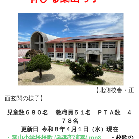
【北側校舎・正
面玄関の様子】
児童数６８０名
教職員５１名
ＰＴＡ数 ４
７８名
更新日 令和８年４月１
日（水）現在
・
築山小学校
校
歌 (器楽部演奏).mp3
・
校歌の