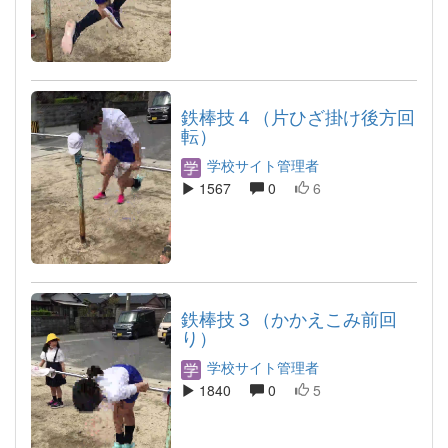
鉄棒技４（片ひざ掛け後方回
転）
学校サイト管理者
1567
0
6
鉄棒技３（かかえこみ前回
り）
学校サイト管理者
1840
0
5