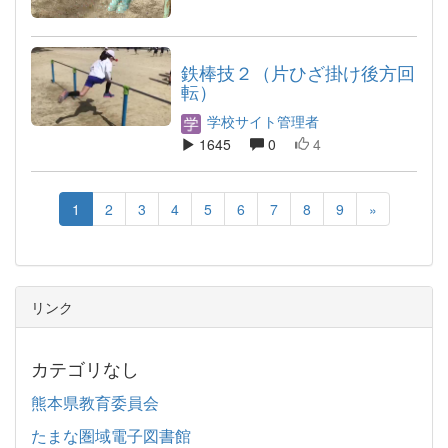
鉄棒技２（片ひざ掛け後方回
転）
学校サイト管理者
1645
0
4
1
2
3
4
5
6
7
8
9
»
リンク
カテゴリなし
熊本県教育委員会
たまな圏域電子図書館