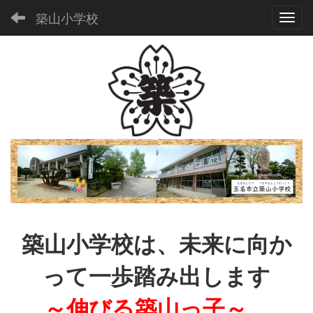
築山小学校
Toggl
築山小学校は、未来に向か
って一歩踏み出します
～伸びる築山っ子～