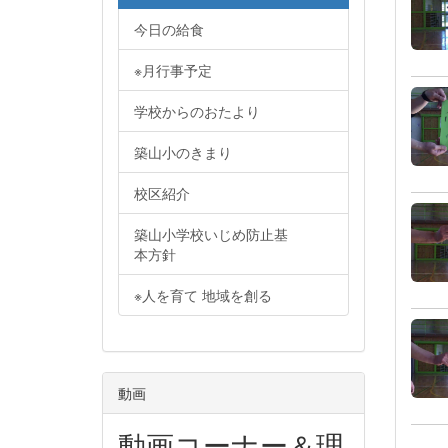
今日の給食
※月行事予定
学校からのおたより
築山小のきまり
校区紹介
築山小学校いじめ防止基
本方針
※人を育て 地域を創る
動画
動画コーナー＆理