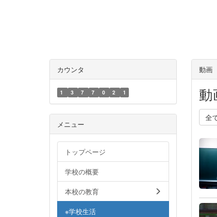
カウンタ
動画
動
1
3
7
7
0
2
1
全
メニュー
トップページ
学校の概要
本校の教育
※学校生活