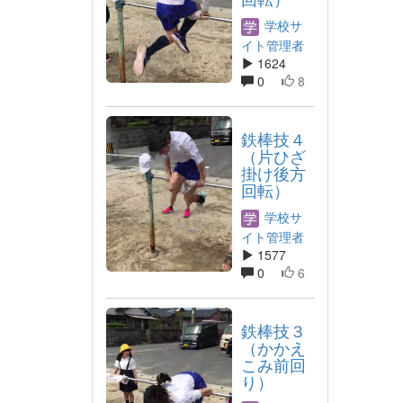
学校サ
イト管理者
1624
0
8
鉄棒技４
（片ひざ
掛け後方
回転）
学校サ
イト管理者
1577
0
6
鉄棒技３
（かかえ
こみ前回
り）