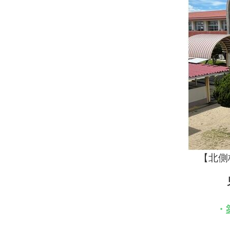
【北側校舎・正面
・