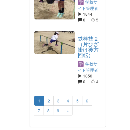
学校サ
イト管理者
1844
0
5
鉄棒技２
（片ひざ
掛け後方
回転）
学校サ
イト管理者
1650
0
4
1
2
3
4
5
6
7
8
9
»