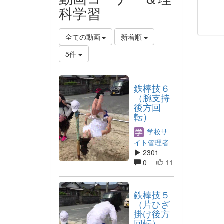
科学習
全ての動画
新着順
5件
鉄棒技６
（腕支持
後方回
転）
学校サ
イト管理者
2301
0
11
鉄棒技５
（片ひざ
掛け後方
回転）