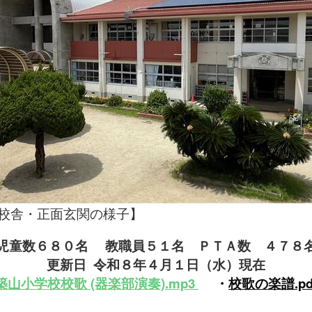
玄関の様子】
児童数６８０名
教職員５１名
ＰＴＡ数 ４７８
更新日 令和８年４月１
日（水）現在
築山小学校
校
歌 (器楽部演奏).mp3
・
校歌の
楽譜.pd