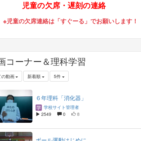
児童の欠席・遅刻の連絡
※児童の欠席連絡は「すぐーる」でお願いします！
画コーナー＆理科学習
ての動画
新着順
5件
６年理科「消化器」
学校サイト管理者
2549
0
8
ボール運動はじめに