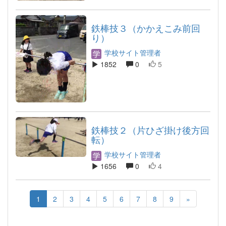
鉄棒技３（かかえこみ前回
り）
学校サイト管理者
1852
0
5
鉄棒技２（片ひざ掛け後方回
転）
学校サイト管理者
1656
0
4
1
2
3
4
5
6
7
8
9
»