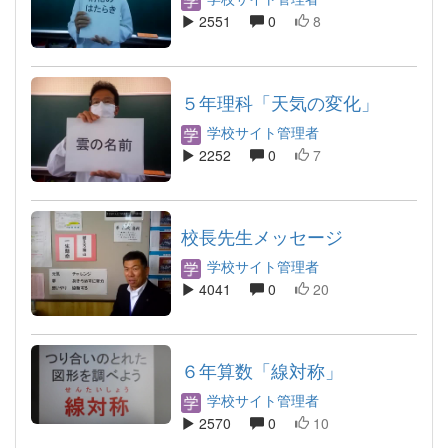
2551
0
8
５年理科「天気の変化」
学校サイト管理者
2252
0
7
校長先生メッセージ
学校サイト管理者
4041
0
20
６年算数「線対称」
学校サイト管理者
2570
0
10