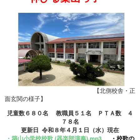
【北側校舎・正
面玄関の様子】
児童数６８０名
教職員５１名
ＰＴＡ数 ４
７８名
更新日 令和８年４月１
日（水）現在
・
築山小学校
校
歌 (器楽部演奏).mp3
・
校歌の