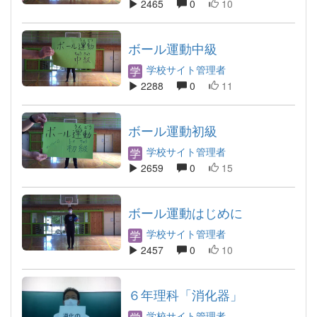
2465
0
10
ボール運動中級
学校サイト管理者
2288
0
11
ボール運動初級
学校サイト管理者
2659
0
15
ボール運動はじめに
学校サイト管理者
2457
0
10
６年理科「消化器」
学校サイト管理者