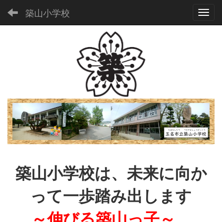
築山小学校
Toggl
築山小学校は、未来に向か
って一歩踏み出します
～伸びる築山っ子～