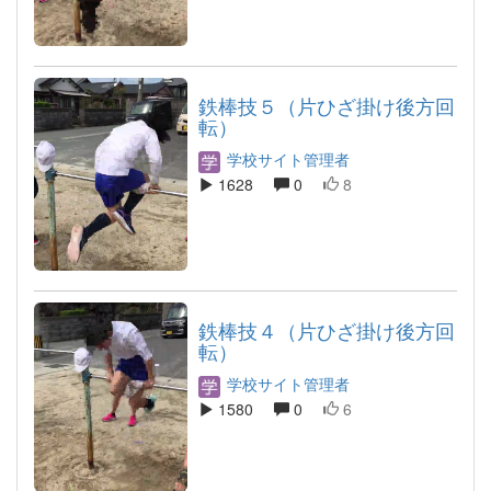
鉄棒技５（片ひざ掛け後方回
転）
学校サイト管理者
1628
0
8
鉄棒技４（片ひざ掛け後方回
転）
学校サイト管理者
1580
0
6