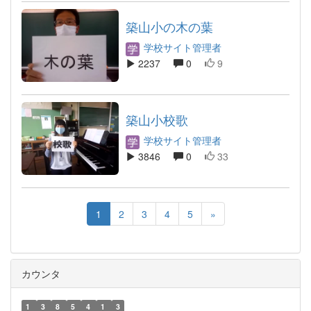
築山小の木の葉
学校サイト管理者
2237
0
9
築山小校歌
学校サイト管理者
3846
0
33
1
2
3
4
5
»
カウンタ
1
3
8
5
4
1
3