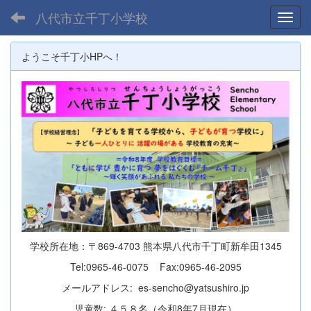
八代市立千丁小学校
Toggl
ようこそ千丁小HPへ！
学校所在地：〒869-4703 熊本県八代市千丁町新牟田1345
Tel:0965-46-0075 Fax:0965-46-2095
メールアドレス: es-sencho@yatsushiro.jp
児童数: ４５８名（令和8年7月現在）