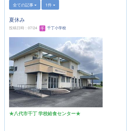
全ての記事
1件
夏休み
投稿日時 : 07/24
千丁小学校
★八代市千丁 学校給食センター★