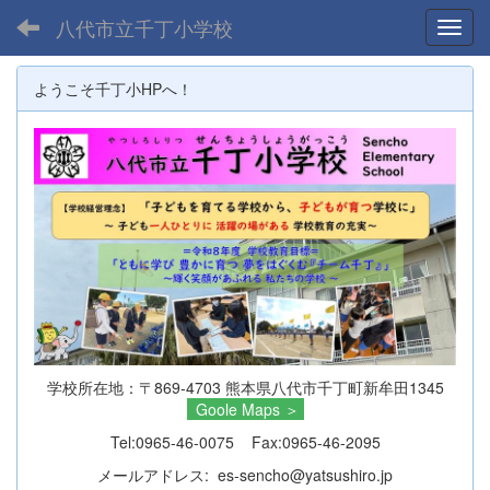
八代市立千丁小学校
Toggl
ようこそ千丁小HPへ！
学校所在地：〒869-4703 熊本県八代市千丁町新牟田1345
Goole Maps
＞
Tel:0965-46-0075 Fax:0965-46-2095
メールアドレス: es-sencho@yatsushiro.jp