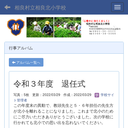
相良村立相良北小学校
Toggl
p
n
r
e
e
x
v
t
行事アルバム
i
o
アルバム一覧へ
u
s
令和３年度 退任式
写真：5枚
更新：2022/03/29
作成：2022/03/29
学校サイ
ト管理者
この年度末の異動で、教頭先生と５・６年担任の先生方
が北小を離れることになりました。これまで北小のため
にご尽力いただきありがとうございました。次の学校に
行かれても北小での思い出を忘れないでください。