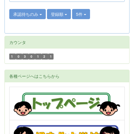
承認待ちのみ
登録順
5件
カウンタ
1
0
3
0
1
2
1
各種ページへはこちらから