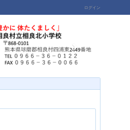
ログイン
n
e
x
t