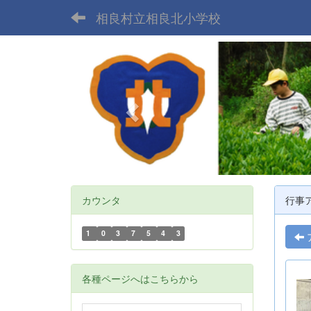
相良村立相良北小学校
p
r
e
v
i
o
u
s
カウンタ
行事
1
0
3
7
5
4
3
各種ページへはこちらから