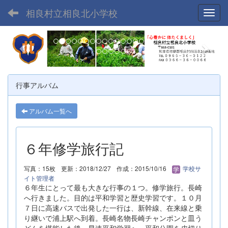
相良村立相良北小学校
Toggl
p
n
r
e
e
x
v
t
行事アルバム
i
o
アルバム一覧へ
u
s
６年修学旅行記
写真：15枚
更新：2018/12/27
作成：2015/10/16
学校サ
イト管理者
６年生にとって最も大きな行事の１つ。修学旅行。長崎
へ行きました。目的は平和学習と歴史学習です。１０月
７日に高速バスで出発した一行は、新幹線、在来線と乗
り継いで浦上駅へ到着。長崎名物長崎チャンポンと皿う
どんを堪能した後、早速平和学習へ。平和公園を皮切り