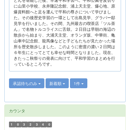
に山里小学校、永井隆記念館、浦上天主堂、爆心地、原
爆資料館へと足を運んで平和の尊さについて学びまし
た。その後歴史学習の一環として出島見学、グラバー邸
見学を行いました。その間、九州最古の喫茶店「ツル茶
ん」で名物トルコライスに舌鼓。２日目は早朝の海辺の
散歩から始まり、大浦天主堂、オランダ坂、中華街、亀
山車中記念館、龍馬像などと子どもたちが見たかった場
所を歴史散歩しました。このように密度の濃い２日間は
６年生にとってとても幸せな時間となりました。現在、
きたっこ秋祭りの発表に向けて、平和学習のまとめを行
っているところです。
承認待ちのみ
新着順
1件
カウンタ
1
0
3
2
3
4
0