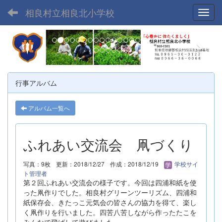
相良村立相良北小学校
Toggl
p
n
r
e
e
x
v
t
行事アルバム
i
o
アルバム一覧へ
u
s
ふれあい交流会 凧づくり
写真：9枚
更新：2018/12/27
作成：2018/12/19
学校サイ
ト管理者
第２回ふれあい交流会の様子です。今回は四浦和紙を使
った凧作りでした。相良村グリーンツーリズム、四浦和
紙保存会、きたっこ元気会の皆さんの協力を得て、楽し
く凧作りを行いました。四苦八苦しながら作ったたこを
みんなで飛ばして遊びました。