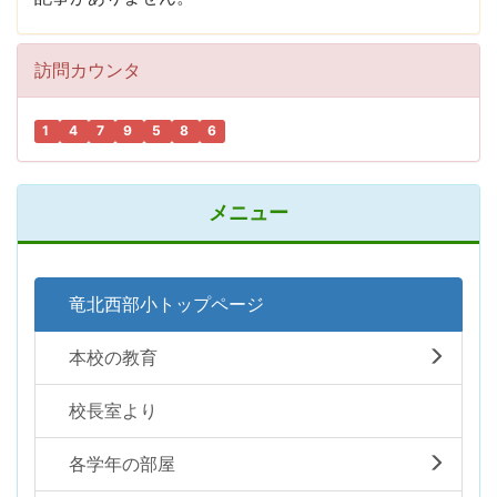
訪問カウンタ
1
4
7
9
5
8
6
メニュー
竜北西部小トップページ
本校の教育
校長室より
各学年の部屋