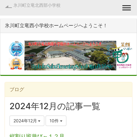
氷川町立竜北西部小学校
Togg
氷川町立竜西小学校ホームページへようこそ！
ブログ
2024年12月の記事一覧
2024年12月
10件
縦割り班遊び～１２月