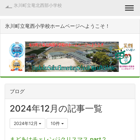
氷川町立竜北西部小学校
Togg
氷川町立竜西小学校ホームページへようこそ！
ブログ
2024年12月の記事一覧
2024年12月
10件
まどあけチェレンジクリスマス part２