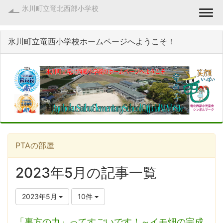
氷川町立竜北西部小学校
Togg
氷川町立竜西小学校ホームページへようこそ！
PTAの部屋
2023年5月の記事一覧
2023年5月
10件
「裏方の力」ってすごいです！～イモ畑の完成