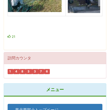
21
訪問カウンタ
1
4
8
3
3
7
6
メニュー
竜北西部小トップページ