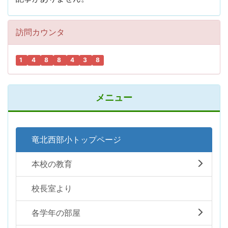
訪問カウンタ
1
4
8
8
4
3
8
メニュー
竜北西部小トップページ
本校の教育
校長室より
各学年の部屋