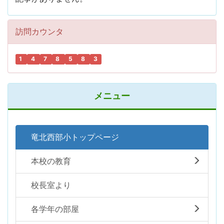
訪問カウンタ
1
4
7
8
5
8
3
メニュー
竜北西部小トップページ
本校の教育
校長室より
各学年の部屋