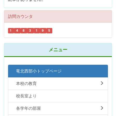
訪問カウンタ
1
4
8
3
1
9
5
メニュー
竜北西部小トップページ
本校の教育
校長室より
各学年の部屋