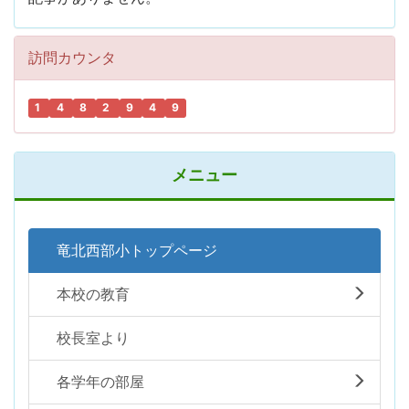
訪問カウンタ
1
4
8
2
9
4
9
メニュー
竜北西部小トップページ
本校の教育
校長室より
各学年の部屋