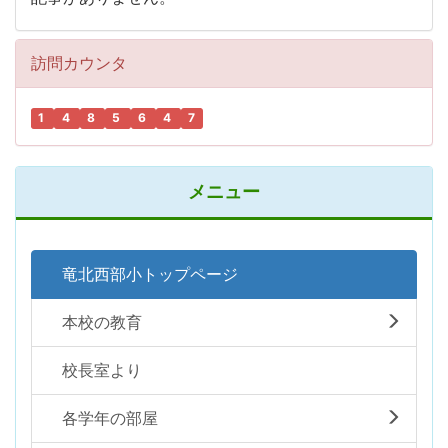
訪問カウンタ
1
4
8
5
6
4
7
メニュー
竜北西部小トップページ
本校の教育
校長室より
各学年の部屋