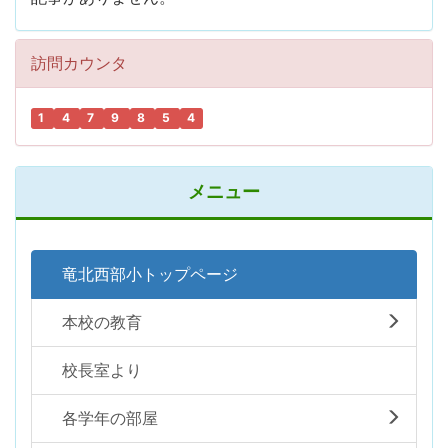
訪問カウンタ
1
4
7
9
8
5
4
メニュー
竜北西部小トップページ
本校の教育
校長室より
各学年の部屋