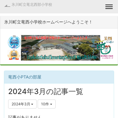
氷川町立竜北西部小学校
Togg
氷川町立竜西小学校ホームページへようこそ！
竜西小PTAの部屋
2024年3月の記事一覧
2024年3月
10件
記事がありません。