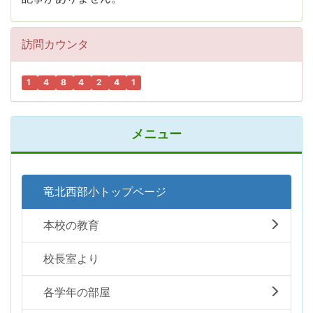
訪問カウンタ
1
4
8
4
2
4
1
メニュー
竜北西部小トップページ
本校の教育
校長室より
各学年の部屋