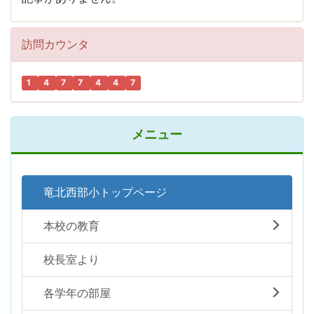
訪問カウンタ
1
4
7
7
4
4
7
メニュー
竜北西部小トップページ
本校の教育
校長室より
各学年の部屋