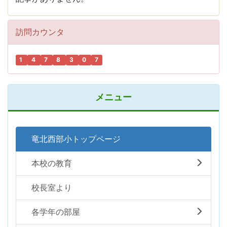
訪問カウンタ
1
4
7
8
3
0
7
メニュー
竜北西部小トップページ
本校の教育
校長室より
各学年の部屋