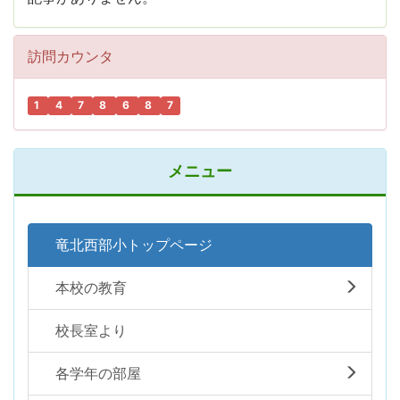
訪問カウンタ
1
4
7
8
6
8
7
メニュー
竜北西部小トップページ
本校の教育
校長室より
各学年の部屋