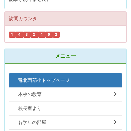
訪問カウンタ
1
4
8
2
4
6
2
メニュー
竜北西部小トップページ
本校の教育
校長室より
各学年の部屋