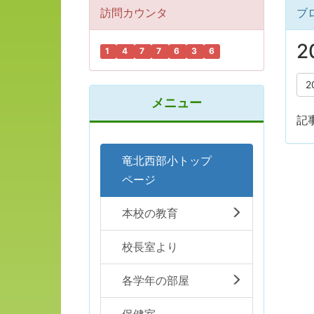
訪問カウンタ
ブ
2
1
4
7
7
6
3
6
2
メニュー
記
竜北西部小トップ
ページ
本校の教育
校長室より
各学年の部屋