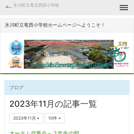
氷川町立竜北西部小学校
Togg
氷川町立竜西小学校ホームページへようこそ！
ブログ
2023年11月の記事一覧
2023年11月
10件
オータム交竜会～２年生の部