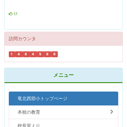
17
訪問カウンタ
1
4
8
4
5
8
9
メニュー
竜北西部小トップページ
本校の教育
校長室より