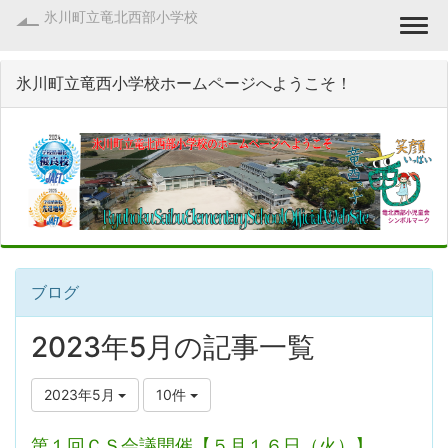
氷川町立竜北西部小学校
Togg
氷川町立竜西小学校ホームページへようこそ！
ブログ
2023年5月の記事一覧
2023年5月
10件
第１回ＣＳ会議開催【５月１６日（火）】