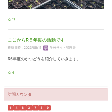
17
ここからR５年度の活動です
投稿日時 : 2023/05/11
学校サイト管理者
R5年度のかつどうを紹介していきます。
4
訪問カウンタ
1
4
8
3
7
8
9