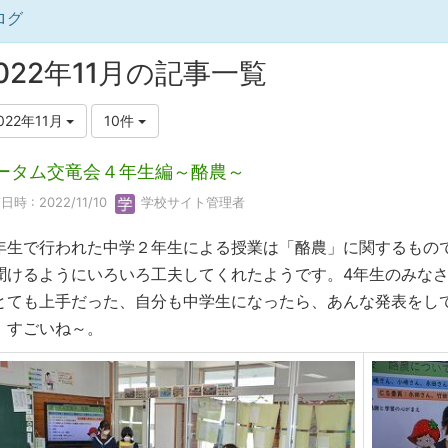
ログ
022年11月の記事一覧
022年11月
10件
ータム交竜会４年生編～酪農～
時 : 2022/11/10
学校サイト管理者
年生で行われた中学２年生による授業は「酪農」に関するもの
聞けるようにいろいろ工夫してくれたようです。4年生のみな
とても上手だった、自分も中学生になったら、あんな発表をし
。すごいね～。