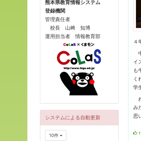
熊本県教育情報システム
登録機関
管理責任者
校長 山﨑 知博
運用担当者 情報教育部
４
中
イ
も
く
学
わ
み
思
システムによる自動更新
1
10件