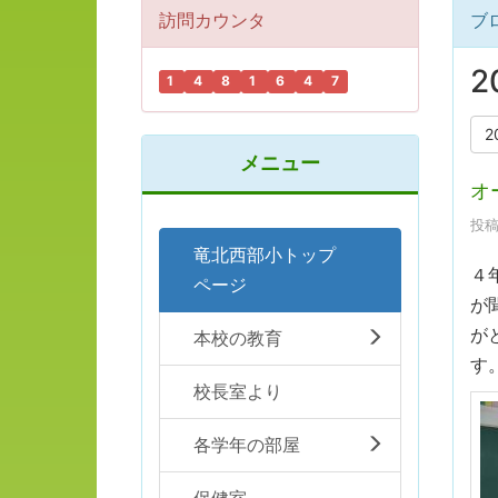
訪問カウンタ
ブ
2
1
4
8
1
6
4
7
2
メニュー
オ
投稿日
竜北西部小トップ
４
ページ
が
が
本校の教育
す
校長室より
各学年の部屋