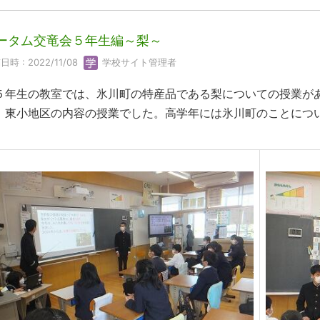
ータム交竜会５年生編～梨～
日時 : 2022/11/08
学校サイト管理者
年生の教室では、氷川町の特産品である梨についての授業が
、東小地区の内容の授業でした。高学年には氷川町のことにつ
。