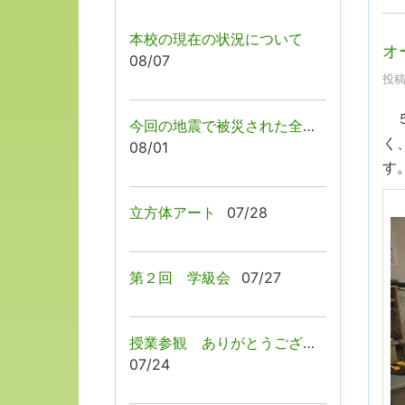
本校の現在の状況について
オ
08/07
投稿
５
今回の地震で被災された全ての皆様へ
く
08/01
す
立方体アート
07/28
第２回 学級会
07/27
授業参観 ありがとうございましたっ！
07/24