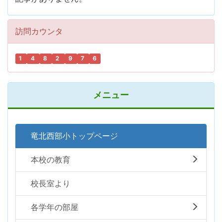
訪問カウンタ
1
4
8
2
9
7
6
メニュー
竜北西部小トップページ
本校の教育
校長室より
各学年の部屋