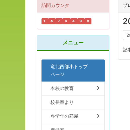
訪問カウンタ
ブ
2
1
4
7
6
4
9
0
2
メニュー
記
竜北西部小トップ
ページ
本校の教育
校長室より
各学年の部屋