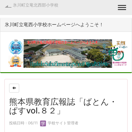
氷川町立竜北西部小学校
Togg
氷川町立竜西小学校ホームページへようこそ！
熊本県教育広報誌「ばとん・
ぱすvol.８２」
投稿日時 : 06/11
学校サイト管理者