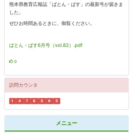
熊本県教育広報誌「ばとん・ぱす」の最新号が届きま
した。
ぜひお時間あるときに、御覧ください。
ばとん・ぱす6月号（vol.82）.pdf
0
訪問カウンタ
1
4
7
8
5
6
5
メニュー