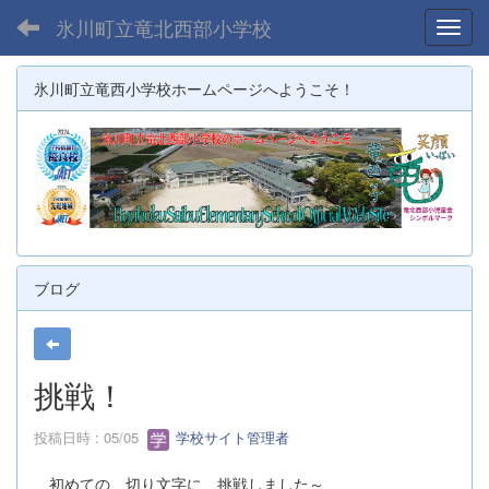
氷川町立竜北西部小学校
Toggl
氷川町立竜西小学校ホームページへようこそ！
ブログ
挑戦！
投稿日時 : 05/05
学校サイト管理者
初めての 切り文字に 挑戦しました～