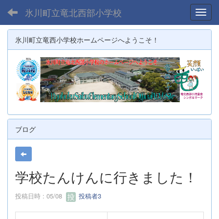
氷川町立竜北西部小学校
Toggl
氷川町立竜西小学校ホームページへようこそ！
ブログ
学校たんけんに行きました！
投稿日時 : 05/08
投稿者3