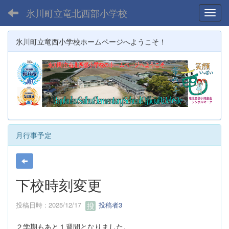
氷川町立竜北西部小学校
Toggl
氷川町立竜西小学校ホームページへようこそ！
月行事予定
下校時刻変更
投稿日時 : 2025/12/17
投稿者3
２学期もあと１週間となりました。