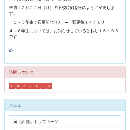
来週１２月２２日（月）の下校時刻を次のように変更しま
す。
１～３年生：変更前15:10 → 変更後１４：１０
４～６年生については、お知らせしているとおり１６：０５
です。
1
訪問カウンタ
1
4
7
5
5
7
3
メニュー
竜北西部小トップページ