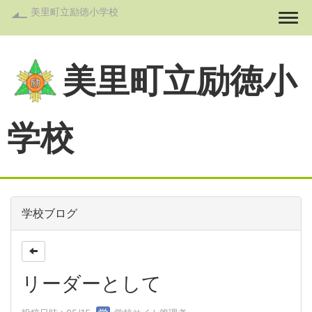
美里町立励徳小学校
Togg
美里町立励徳小
学校
学校ブログ
リーダーとして