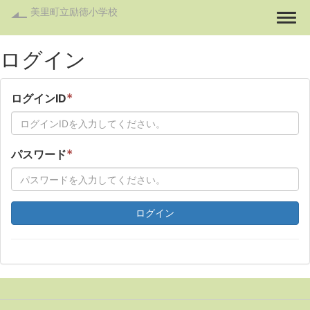
美里町立励徳小学校
Togg
ログイン
*
ログインID
*
パスワード
ログイン