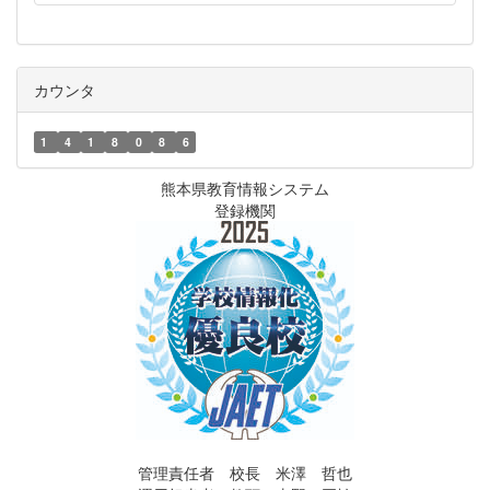
カウンタ
1
4
1
8
0
8
6
熊本県教育情報システム
登録機関
管理責任者 校長 米澤 哲也