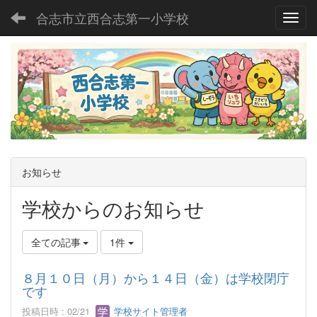
合志市立西合志第一小学校
Toggl
お知らせ
学校からのお知らせ
全ての記事
1件
８月１０日（月）から１４日（金）は学校閉庁
です
投稿日時 : 02/21
学校サイト管理者