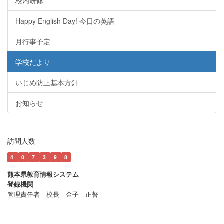
校内研修
Happy English Day! 今日の英語
月行事予定
学校だより
いじめ防止基本方針
お知らせ
訪問人数
4
0
7
3
9
8
熊本県教育情報システム
登録機関
管理責任者 校長 金子 正誓