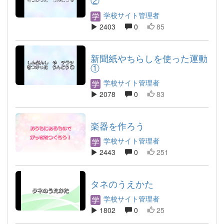
②
学校サイト管理者
2403
0
85
新聞紙やちらしを使った運動
①
学校サイト管理者
2078
0
83
楽器を作ろう
学校サイト管理者
2443
0
251
タネのうえかた
学校サイト管理者
1802
0
25