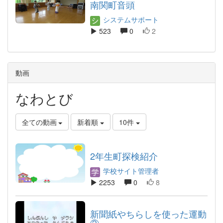
南関町音頭
システムサポート
523
0
2
動画
なわとび
全ての動画
新着順
10件
2年生町探検紹介
学校サイト管理者
2253
0
8
新聞紙やちらしを使った運動