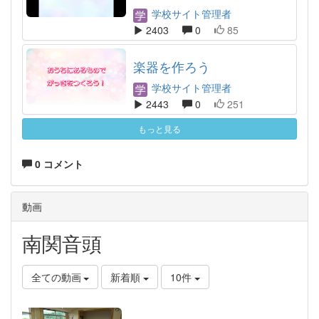
学校サイト管理者
2403
0
85
楽器を作ろう
学校サイト管理者
2443
0
251
もっと見る
0 コメント
動画
南関音頭
全ての動画
新着順
10件