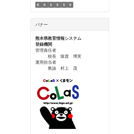
8
0
3
5
5
0
バナー
熊本県教育情報システム
登録機関
管理責任者
校長 猿渡 博実
運用担当者
教諭 村上 茂