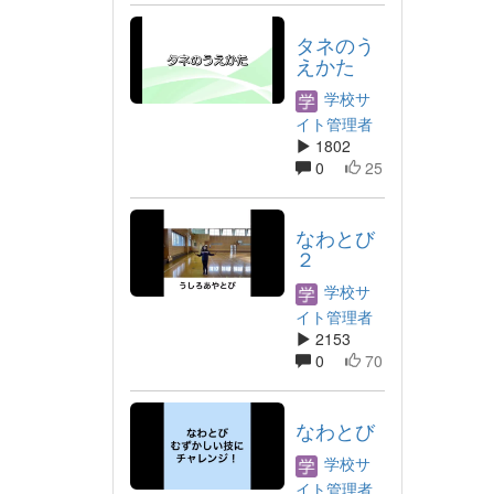
タネのう
えかた
学校サ
イト管理者
1802
0
25
なわとび
２
学校サ
イト管理者
2153
0
70
なわとび
学校サ
イト管理者