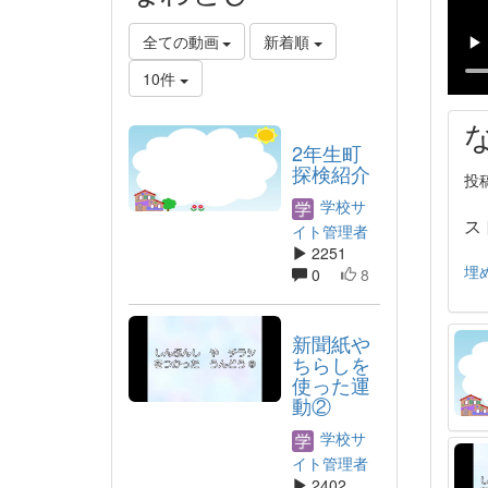
全ての動画
新着順
10件
2年生町
探検紹介
投稿
学校サ
ス
イト管理者
2251
埋
0
8
新聞紙や
ちらしを
使った運
動②
学校サ
イト管理者
2402