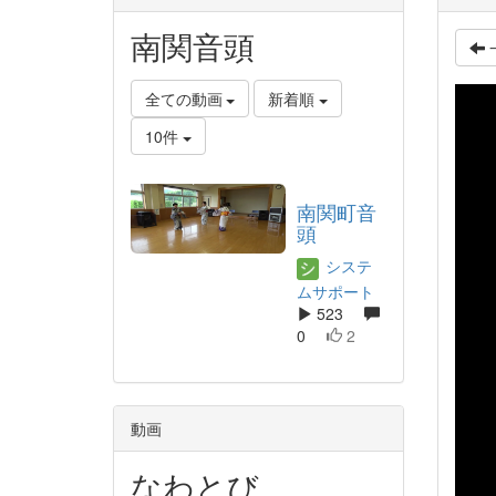
南関音頭
全ての動画
新着順
10件
南関町音
頭
システ
ムサポート
523
0
2
動画
なわとび