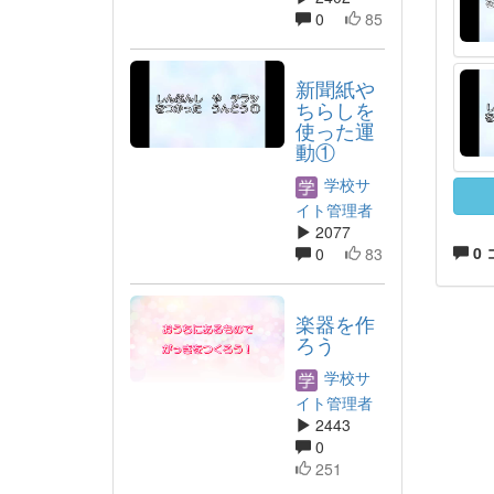
0
85
新聞紙や
ちらしを
使った運
動①
学校サ
イト管理者
2077
0
0
83
楽器を作
ろう
学校サ
イト管理者
2443
0
251