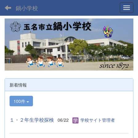
鍋小学校
Toggl
新着情報
100件
１・２年生学校探検
06/22
学校サイト管理者