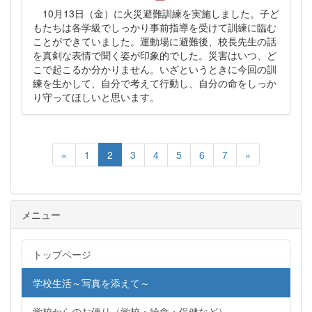
10月13日（金）に火災避難訓練を実施しました。子ど
もたちは各学級でしっかり事前指導を受けて訓練に臨む
ことができていました。運動場に避難後、校長先生の話
を真剣な表情で聞く姿が印象的でした。災害はいつ、ど
こで起こるか分かりません。いざというときに今回の訓
練を生かして、自分で考えて行動し、自分の命をしっか
り守ってほしいと思います。
«
1
2
3
4
5
6
7
»
メニュー
トップページ
学校生活～写真を添えて～
学校からのお便り（学校・給食・保健など）