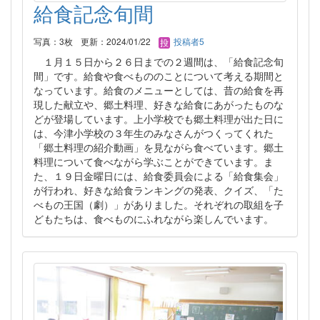
給食記念旬間
写真：3枚
更新：2024/01/22
投稿者5
１月１５日から２６日までの２週間は、「給食記念旬
間」です。給食や食べもののことについて考える期間と
なっています。給食のメニューとしては、昔の給食を再
現した献立や、郷土料理、好きな給食にあがったものな
どが登場しています。上小学校でも郷土料理が出た日に
は、今津小学校の３年生のみなさんがつくってくれた
「郷土料理の紹介動画」を見ながら食べています。郷土
料理について食べながら学ぶことができています。ま
た、１９日金曜日には、給食委員会による「給食集会」
が行われ、好きな給食ランキングの発表、クイズ、「た
べもの王国（劇）」がありました。それぞれの取組を子
どもたちは、食べものにふれながら楽しんでいます。