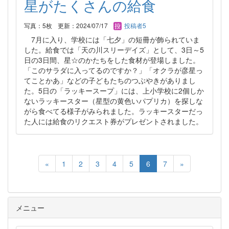
星がたくさんの給食
写真：5枚
更新：2024/07/17
投稿者5
7月に入り、学校には「七夕」の短冊が飾られていま
した。給食では「天の川スリーデイズ」として、3日～5
日の3日間、星☆のかたちをした食材が登場しました。
「このサラダに入ってるのですか？」「オクラが彦星っ
てことかあ」などの子どもたちのつぶやきがありまし
た。5日の「ラッキースープ」には、上小学校に2個しか
ないラッキースター（星型の黄色いパプリカ）を探しな
がら食べてる様子がみられました。ラッキースターだっ
た人には給食のリクエスト券がプレゼントされました。
«
1
2
3
4
5
6
7
»
メニュー