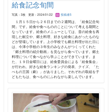
給食記念旬間
写真：3枚
更新：2024/01/22
投稿者5
１月１５日から２６日までの２週間は、「給食記念旬
間」です。給食や食べもののことについて考える期間と
なっています。給食のメニューとしては、昔の給食を再
現した献立や、郷土料理、好きな給食にあがったものな
どが登場しています。上小学校でも郷土料理が出た日に
は、今津小学校の３年生のみなさんがつくってくれた
「郷土料理の紹介動画」を見ながら食べています。郷土
料理について食べながら学ぶことができています。ま
た、１９日金曜日には、給食委員会による「給食集会」
が行われ、好きな給食ランキングの発表、クイズ、「た
べもの王国（劇）」がありました。それぞれの取組を子
どもたちは、食べものにふれながら楽しんでいます。