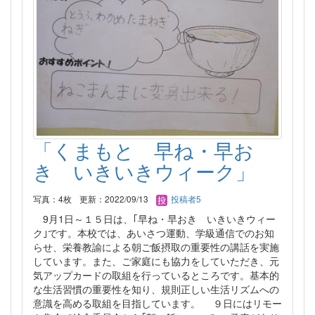
「くまもと 早ね・早お
き いきいきウィーク」
写真：4枚
更新：2022/09/13
投稿者5
9月1日～１５日は、｢早ね・早おき いきいきウィー
ク｣です。本校では、あいさつ運動、学級通信でのお知
らせ、栄養教諭による朝ご飯摂取の重要性の講話を実施
しています。また、ご家庭にも協力をしていただき、元
気アップカードの取組を行っているところです。基本的
な生活習慣の重要性を知り、規則正しい生活リズムへの
意識を高める取組を目指しています。 ９日にはリモー