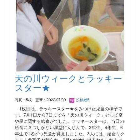
天の川ウィークとラッキー
スター★
写真：5枚
更新：2022/07/09
投稿者5
1枚目は、ラッキースター★をみつけた児童の様子で
す。7月1日から7日までを「天の川ウィーク」として空
や星に関する給食がでした。ラッキースターは、当日の
給食に３つしかない星型にんじんで、3年生、4年生、6
年生で1名ずつ児童が発見しました。3人には、給食リク
エスト希望券が配られ、9月の給食に出るかもしれませ