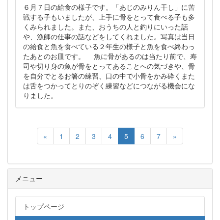
６月７日の給食の様子です。「あじのみりん干し」に苦
戦する子もいましたが、上手に骨をとって食べる子も多
くみられました。また、おうちの人と釣りにいった話
や、漁師の仕事の話などをしてくれました。写真は当日
の給食と魚を食べている２年生の様子と魚を食べ終わっ
たあとのお皿です。 魚に骨があるのは当たり前で、寿
司や切り身の魚が骨をとってあることへの気づきや、骨
を自分でとるお箸の練習、口の中で小骨をかみ砕くまた
は舌をつかってとりのぞく練習などにつながる機会にな
りました。
«
1
2
3
4
5
6
7
»
メニュー
トップページ