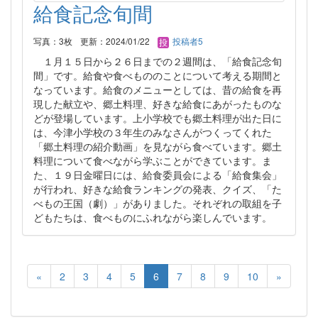
給食記念旬間
写真：3枚
更新：2024/01/22
投稿者5
１月１５日から２６日までの２週間は、「給食記念旬
間」です。給食や食べもののことについて考える期間と
なっています。給食のメニューとしては、昔の給食を再
現した献立や、郷土料理、好きな給食にあがったものな
どが登場しています。上小学校でも郷土料理が出た日に
は、今津小学校の３年生のみなさんがつくってくれた
「郷土料理の紹介動画」を見ながら食べています。郷土
料理について食べながら学ぶことができています。ま
た、１９日金曜日には、給食委員会による「給食集会」
が行われ、好きな給食ランキングの発表、クイズ、「た
べもの王国（劇）」がありました。それぞれの取組を子
どもたちは、食べものにふれながら楽しんでいます。
«
2
3
4
5
6
7
8
9
10
»