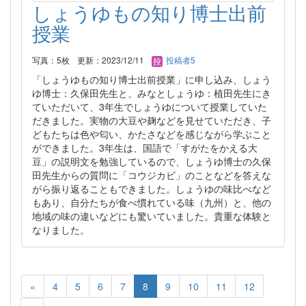
しょうゆもの知り博士出前
授業
写真：5枚
更新：2023/12/11
投稿者5
「しょうゆもの知り博士出前授業」に申し込み、しょう
ゆ博士：久保田先生と、みなとしょうゆ：植田先生にき
ていただいて、3年生でしょうゆについて授業していた
だきました。実物の大豆や麹などを見せていただき、子
どもたちは色や匂い、かたさなどを感じながら学ぶこと
ができました。3年生は、国語で「すがたをかえる大
豆」の説明文を勉強しているので、しょうゆ博士の久保
田先生からの質問に「コウジカビ」のことなどを答えな
がら振り返ることもできました。しょうゆの味比べなど
もあり、自分たちが食べ慣れている味（九州）と、他の
地域の味の違いなどにも驚いていました。貴重な体験と
なりました。
«
4
5
6
7
8
9
10
11
12